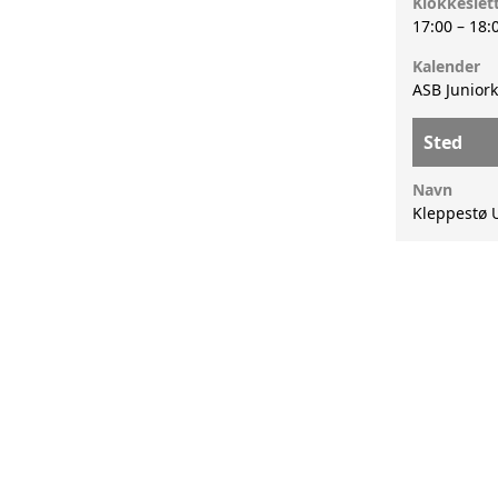
Klokkeslet
17:00
–
18:
Kalender
ASB Junior
Sted
Navn
Kleppestø