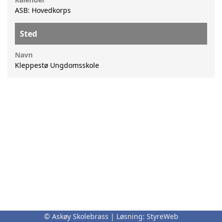
ASB: Hovedkorps
Sted
Navn
Kleppestø Ungdomsskole
© Askøy Skolebrass | Løsning:
StyreWeb